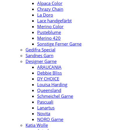
Alpaca Color
Chrazy Chain
La Doro
Lace handgefärbt
Merino Color
Pusteblume
Merino 420
Sonstige Ferner Garne
Gedifra Special
Sandnes Garn
Designer Garne
ARAUCANIA
Debbie Bliss
DY CHOICE
Louisa Harding
Queensland
Schmeichel Garne
Pascuali
Lanartus
Novita
NORO Garne
Katia Wolle