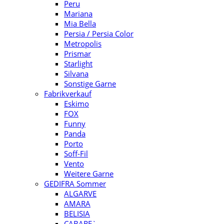
Peru
Mariana
Mia Bella
Persia / Persia Color
Metropolis
Prismar
Starlight
Silvana
Sonstige Garne
Fabrikverkauf
Eskimo
FOX
Funny
Panda
Porto
Soff-Fil
Vento
Weitere Garne
GEDIFRA Sommer
ALGARVE
AMARA
BELISIA
CABARE`