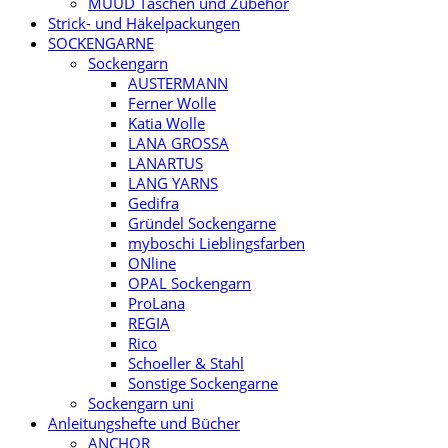
MUUD Taschen und Zubehör
Strick- und Häkelpackungen
SOCKENGARNE
Sockengarn
AUSTERMANN
Ferner Wolle
Katia Wolle
LANA GROSSA
LANARTUS
LANG YARNS
Gedifra
Gründel Sockengarne
myboschi Lieblingsfarben
ONline
OPAL Sockengarn
ProLana
REGIA
Rico
Schoeller & Stahl
Sonstige Sockengarne
Sockengarn uni
Anleitungshefte und Bücher
ANCHOR