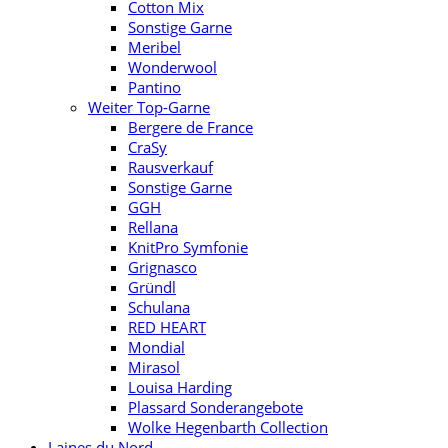
Cotton Mix
Sonstige Garne
Meribel
Wonderwool
Pantino
Weiter Top-Garne
Bergere de France
CraSy
Rausverkauf
Sonstige Garne
GGH
Rellana
KnitPro Symfonie
Grignasco
Gründl
Schulana
RED HEART
Mondial
Mirasol
Louisa Harding
Plassard Sonderangebote
Wolke Hegenbarth Collection
Laines du Nord