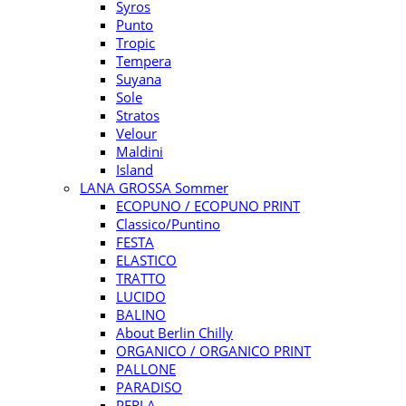
Syros
Punto
Tropic
Tempera
Suyana
Sole
Stratos
Velour
Maldini
Island
LANA GROSSA Sommer
ECOPUNO / ECOPUNO PRINT
Classico/Puntino
FESTA
ELASTICO
TRATTO
LUCIDO
BALINO
About Berlin Chilly
ORGANICO / ORGANICO PRINT
PALLONE
PARADISO
PERLA