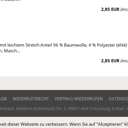
2,85 EUR
(inc
it leichtem Stretch-Anteil 96 % Baumwolle, 4 % Polyester (elité)
, Masch...
2,85 EUR
(inc
AGB
WIDERRUFSRECHT
VERTRAG WIEDERRUFEN
DATENSC
Lenhard, Adelbert-Kühmstädt-Str. 2, 99831 Amt Creuzburg, E-Mail:
it dieser Webseite zu verbessern. Wenn Sie auf "Akzeptieren" kl