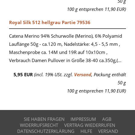
50 g
100 g entsprechen 11,90 EUR)
Royal Silk 512 hellgrau Partie 79536
Catena Merino 94% Schurwolle (Merino), 6% Polyamid
Lauflänge 50g - ca.120 m, Nadelstärke: 4,5 - 5,5 mm ,
Maschenprobe ca. 14M und 19R auf 10x10cm ,
Verbrauch Damen Pullover in Größe 38-40 ca.350g,(...
5,95 EUR
(incl. 19% USt. zzgl.
Versand
, Packung enthält
50 g
100 g entsprechen 11,90 EUR)
SIE HABEN FRAGEN
IMPRESSUM
AGB
WIDERRUFSRECHT
VERTRAG WIEDERRUFEN
DATENSCHUTZERKLÄRUNG
HILFE
VERSAND