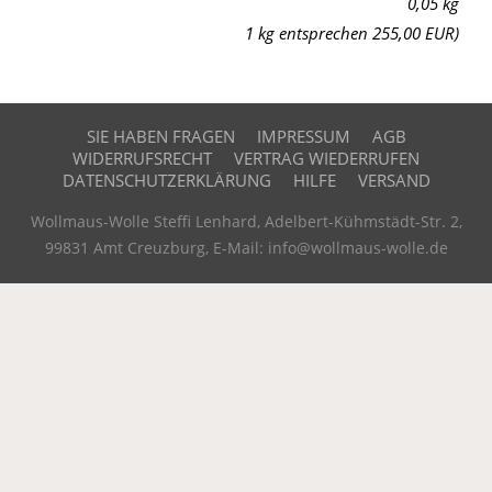
0,05 kg
1 kg entsprechen 255,00 EUR)
SIE HABEN FRAGEN
IMPRESSUM
AGB
WIDERRUFSRECHT
VERTRAG WIEDERRUFEN
DATENSCHUTZERKLÄRUNG
HILFE
VERSAND
Wollmaus-Wolle Steffi Lenhard, Adelbert-Kühmstädt-Str. 2,
99831 Amt Creuzburg, E-Mail: info@wollmaus-wolle.de