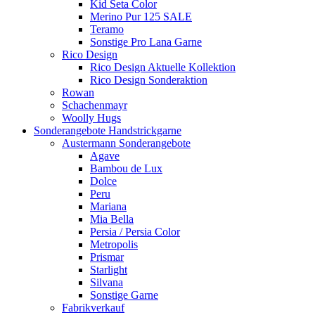
Kid Seta Color
Merino Pur 125 SALE
Teramo
Sonstige Pro Lana Garne
Rico Design
Rico Design Aktuelle Kollektion
Rico Design Sonderaktion
Rowan
Schachenmayr
Woolly Hugs
Sonderangebote Handstrickgarne
Austermann Sonderangebote
Agave
Bambou de Lux
Dolce
Peru
Mariana
Mia Bella
Persia / Persia Color
Metropolis
Prismar
Starlight
Silvana
Sonstige Garne
Fabrikverkauf