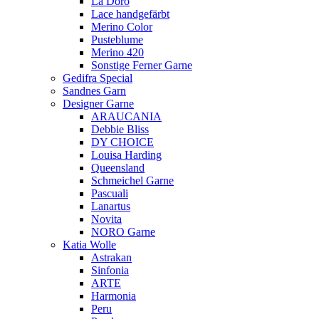
La Doro
Lace handgefärbt
Merino Color
Pusteblume
Merino 420
Sonstige Ferner Garne
Gedifra Special
Sandnes Garn
Designer Garne
ARAUCANIA
Debbie Bliss
DY CHOICE
Louisa Harding
Queensland
Schmeichel Garne
Pascuali
Lanartus
Novita
NORO Garne
Katia Wolle
Astrakan
Sinfonia
ARTE
Harmonia
Peru