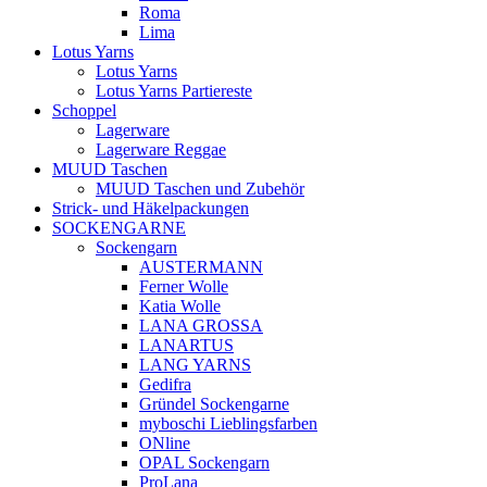
Roma
Lima
Lotus Yarns
Lotus Yarns
Lotus Yarns Partiereste
Schoppel
Lagerware
Lagerware Reggae
MUUD Taschen
MUUD Taschen und Zubehör
Strick- und Häkelpackungen
SOCKENGARNE
Sockengarn
AUSTERMANN
Ferner Wolle
Katia Wolle
LANA GROSSA
LANARTUS
LANG YARNS
Gedifra
Gründel Sockengarne
myboschi Lieblingsfarben
ONline
OPAL Sockengarn
ProLana