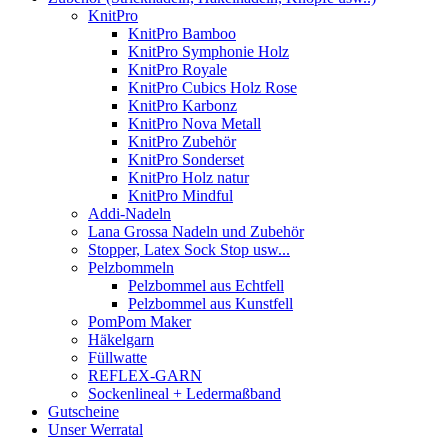
KnitPro
KnitPro Bamboo
KnitPro Symphonie Holz
KnitPro Royale
KnitPro Cubics Holz Rose
KnitPro Karbonz
KnitPro Nova Metall
KnitPro Zubehör
KnitPro Sonderset
KnitPro Holz natur
KnitPro Mindful
Addi-Nadeln
Lana Grossa Nadeln und Zubehör
Stopper, Latex Sock Stop usw...
Pelzbommeln
Pelzbommel aus Echtfell
Pelzbommel aus Kunstfell
PomPom Maker
Häkelgarn
Füllwatte
REFLEX-GARN
Sockenlineal + Ledermaßband
Gutscheine
Unser Werratal