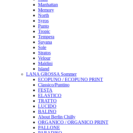
Manhattan
Memory
North
Syros
Punto
Tropic
Tempera
Suyana
Sole
Stratos
Velour
Maldini
Island
LANA GROSSA Sommer
ECOPUNO / ECOPUNO PRINT
Classico/Puntino
FESTA
ELASTICO
TRATTO
LUCIDO
BALINO
About Berlin Chilly
ORGANICO / ORGANICO PRINT
PALLONE
PARADISO