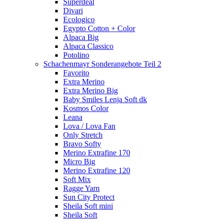
Superdeal
Divari
Ecologico
Egypto Cotton + Color
Alpaca Big
Alpaca Classico
Potolino
Schachenmayr Sonderangebote Teil 2
Favorito
Extra Merino
Extra Merino Big
Baby Smiles Lenja Soft dk
Kosmos Color
Leana
Lova / Lova Fan
Only Stretch
Bravo Softy
Merino Extrafine 170
Micro Big
Merino Extrafine 120
Soft Mix
Ragge Yarn
Sun City Protect
Sheila Soft mini
Sheila Soft