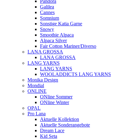
Pandora
Galilea
Cannes
Somnium
Sonstige Katia Garne
Snowy
Smoothie Alpaca
Alpaca Silver
Fair Cotton Mariner/Diverso
LANA GROSSA
LANA GROSSA
LANG YARNS
LANG YARNS
WOOLADDICTS LANG YARNS
Monika Design
Mondial
ONLINE
ONline Sommer
ONline Winter
OPAL
Pro Lana
Aktuelle Kollektion
Aktuelle Sonderangebote
Dream Lace
Kid Seta