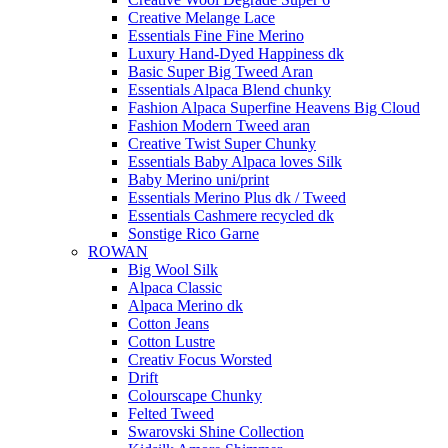
Creative Melange Lace
Essentials Fine Fine Merino
Luxury Hand-Dyed Happiness dk
Basic Super Big Tweed Aran
Essentials Alpaca Blend chunky
Fashion Alpaca Superfine Heavens Big Cloud
Fashion Modern Tweed aran
Creative Twist Super Chunky
Essentials Baby Alpaca loves Silk
Baby Merino uni/print
Essentials Merino Plus dk / Tweed
Essentials Cashmere recycled dk
Sonstige Rico Garne
ROWAN
Big Wool Silk
Alpaca Classic
Alpaca Merino dk
Cotton Jeans
Cotton Lustre
Creativ Focus Worsted
Drift
Colourscape Chunky
Felted Tweed
Swarovski Shine Collection