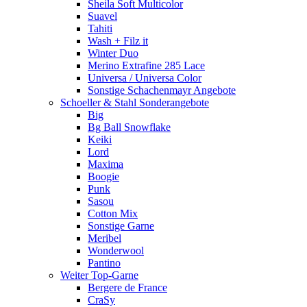
Sheila Soft Multicolor
Suavel
Tahiti
Wash + Filz it
Winter Duo
Merino Extrafine 285 Lace
Universa / Universa Color
Sonstige Schachenmayr Angebote
Schoeller & Stahl Sonderangebote
Big
Bg Ball Snowflake
Keiki
Lord
Maxima
Boogie
Punk
Sasou
Cotton Mix
Sonstige Garne
Meribel
Wonderwool
Pantino
Weiter Top-Garne
Bergere de France
CraSy