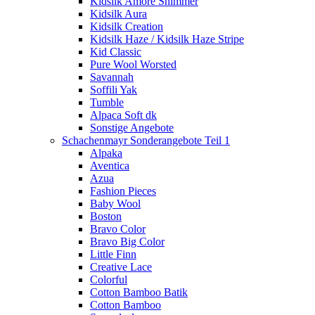
Kidsilk Amore Shimmer
Kidsilk Aura
Kidsilk Creation
Kidsilk Haze / Kidsilk Haze Stripe
Kid Classic
Pure Wool Worsted
Savannah
Soffili Yak
Tumble
Alpaca Soft dk
Sonstige Angebote
Schachenmayr Sonderangebote Teil 1
Alpaka
Aventica
Azua
Fashion Pieces
Baby Wool
Boston
Bravo Color
Bravo Big Color
Little Finn
Creative Lace
Colorful
Cotton Bamboo Batik
Cotton Bamboo