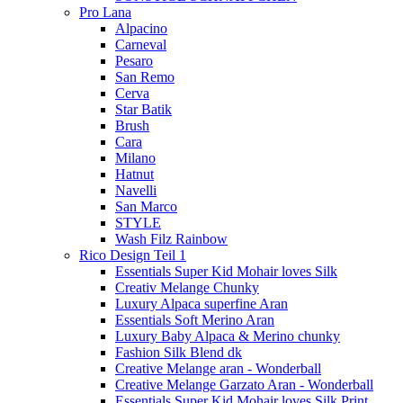
Pro Lana
Alpacino
Carneval
Pesaro
San Remo
Cerva
Star Batik
Brush
Cara
Milano
Hatnut
Navelli
San Marco
STYLE
Wash Filz Rainbow
Rico Design Teil 1
Essentials Super Kid Mohair loves Silk
Creativ Melange Chunky
Luxury Alpaca superfine Aran
Essentials Soft Merino Aran
Luxury Baby Alpaca & Merino chunky
Fashion Silk Blend dk
Creative Melange aran - Wonderball
Creative Melange Garzato Aran - Wonderball
Essentials Super Kid Mohair loves Silk Print