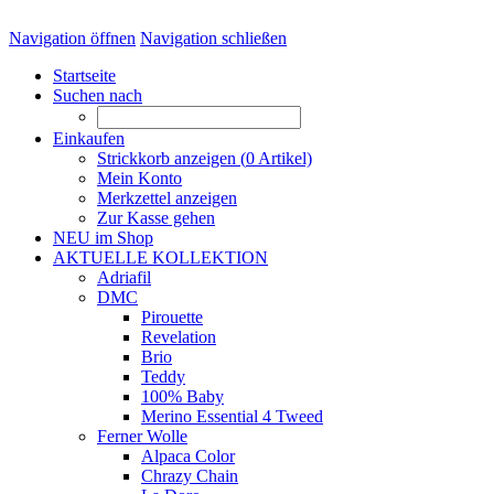
Navigation öffnen
Navigation schließen
Startseite
Suchen nach
Einkaufen
Strickkorb anzeigen (
0
Artikel)
Mein Konto
Merkzettel anzeigen
Zur Kasse gehen
NEU im Shop
AKTUELLE KOLLEKTION
Adriafil
DMC
Pirouette
Revelation
Brio
Teddy
100% Baby
Merino Essential 4 Tweed
Ferner Wolle
Alpaca Color
Chrazy Chain