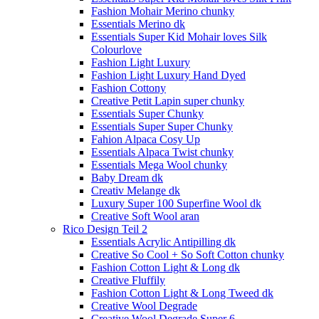
Fashion Mohair Merino chunky
Essentials Merino dk
Essentials Super Kid Mohair loves Silk
Colourlove
Fashion Light Luxury
Fashion Light Luxury Hand Dyed
Fashion Cottony
Creative Petit Lapin super chunky
Essentials Super Chunky
Essentials Super Super Chunky
Fahion Alpaca Cosy Up
Essentials Alpaca Twist chunky
Essentials Mega Wool chunky
Baby Dream dk
Creativ Melange dk
Luxury Super 100 Superfine Wool dk
Creative Soft Wool aran
Rico Design Teil 2
Essentials Acrylic Antipilling dk
Creative So Cool + So Soft Cotton chunky
Fashion Cotton Light & Long dk
Creative Fluffily
Fashion Cotton Light & Long Tweed dk
Creative Wool Degrade
Creative Wool Degrade Super 6