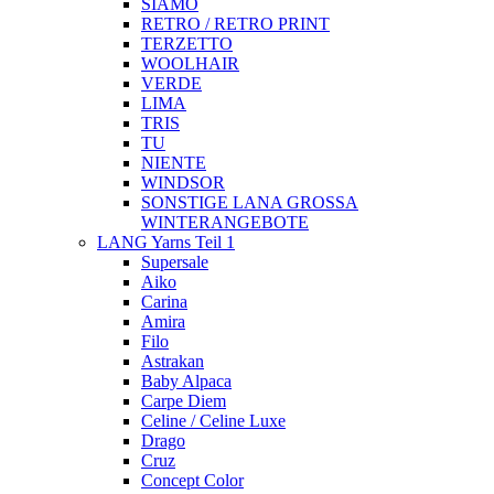
SIAMO
RETRO / RETRO PRINT
TERZETTO
WOOLHAIR
VERDE
LIMA
TRIS
TU
NIENTE
WINDSOR
SONSTIGE LANA GROSSA
WINTERANGEBOTE
LANG Yarns Teil 1
Supersale
Aiko
Carina
Amira
Filo
Astrakan
Baby Alpaca
Carpe Diem
Celine / Celine Luxe
Drago
Cruz
Concept Color