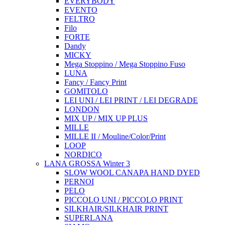
EVERYBODY
EVENTO
FELTRO
Filo
FORTE
Dandy
MICKY
Mega Stoppino / Mega Stoppino Fuso
LUNA
Fancy / Fancy Print
GOMITOLO
LEI UNI / LEI PRINT / LEI DEGRADE
LONDON
MIX UP / MIX UP PLUS
MILLE
MILLE II / Mouline/Color/Print
LOOP
NORDICO
LANA GROSSA Winter 3
SLOW WOOL CANAPA HAND DYED
PERNOI
PELO
PICCOLO UNI / PICCOLO PRINT
SILKHAIR/SILKHAIR PRINT
SUPERLANA