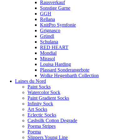
Rausverkauf
Sonstige Garne
GGH
Rellana
KnitPro Symfonie
Grignasco
Gründl
Schulana
RED HEART
Mondial
Mirasol
Louisa Harding
Plassard Sonderangebote
Wolke Hegenbarth Collection
Laines du Nord
Paint Socks
Watercolor Sock
Paint Gradient Socks
Infinity Sock
Art Socks
Eclectic Socks
Cashsilk Cotton Degrade
Poema Stripes
Poema
Slippers Young Line