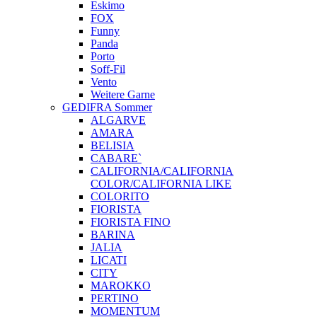
Eskimo
FOX
Funny
Panda
Porto
Soff-Fil
Vento
Weitere Garne
GEDIFRA Sommer
ALGARVE
AMARA
BELISIA
CABARE`
CALIFORNIA/CALIFORNIA
COLOR/CALIFORNIA LIKE
COLORITO
FIORISTA
FIORISTA FINO
BARINA
JALIA
LICATI
CITY
MAROKKO
PERTINO
MOMENTUM