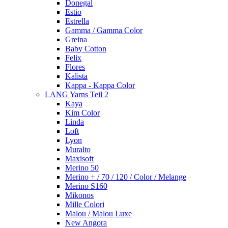
Donegal
Estio
Estrella
Gamma / Gamma Color
Greina
Baby Cotton
Felix
Flores
Kalista
Kappa - Kappa Color
LANG Yarns Teil 2
Kaya
Kim Color
Linda
Loft
Lyon
Muralto
Maxisoft
Merino 50
Merino + / 70 / 120 / Color / Melange
Merino S160
Mikonos
Mille Colori
Malou / Malou Luxe
New Angora