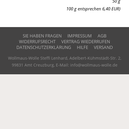
50 g
100 g entsprechen 6,40 EUR)
SIE HABEN FRAGEN
IMPRESSUM
AGB
WIDERRUFSRECHT
VERTRAG WIEDERRUFEN
DATENSCHUTZERKLÄRUNG
HILFE
VERSAND
Wollmaus-Wolle Steffi Lenhard, Adelbert-Kühmstädt-Str. 2,
99831 Amt Creuzburg, E-Mail: info@wollmaus-wolle.de