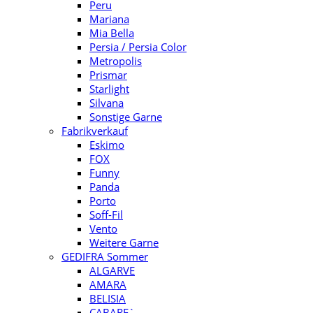
Peru
Mariana
Mia Bella
Persia / Persia Color
Metropolis
Prismar
Starlight
Silvana
Sonstige Garne
Fabrikverkauf
Eskimo
FOX
Funny
Panda
Porto
Soff-Fil
Vento
Weitere Garne
GEDIFRA Sommer
ALGARVE
AMARA
BELISIA
CABARE`