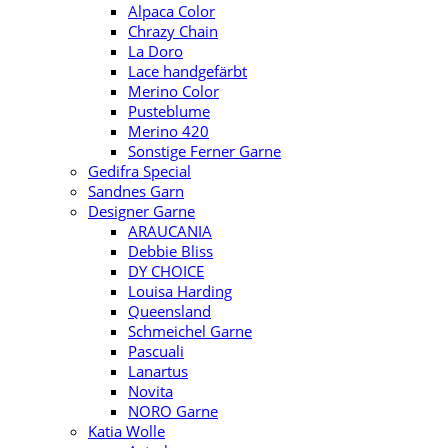
Alpaca Color
Chrazy Chain
La Doro
Lace handgefärbt
Merino Color
Pusteblume
Merino 420
Sonstige Ferner Garne
Gedifra Special
Sandnes Garn
Designer Garne
ARAUCANIA
Debbie Bliss
DY CHOICE
Louisa Harding
Queensland
Schmeichel Garne
Pascuali
Lanartus
Novita
NORO Garne
Katia Wolle