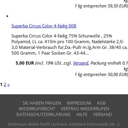
1 kg entsprechen 59,50 EUR)
Superba Circus Color 4-fädig 008
Superba Circus Color 4-fädig 75% Schurwolle , 25%
Polyamid, LL ca. 410m pro 100 Gramm, Nadelstärke 2,0-
3,0 Material-Verbrauch für,Da.-Pulli m.lg.Arm Gr. 38/40 ca.
500 Gramm, 1 Paar Socken Gr. 43-44...
5,00 EUR
(incl. 19% USt. zzgl.
Versand
, Packung enthält 0,1
kg
1 kg entsprechen 50,00 EUR)
1
2
»
SIE HABEN FRAGEN
IMPRESSUM
AGB
WIDERRUFSRECHT
VERTRAG WIEDERRUFEN
DATENSCHUTZERKLÄRUNG
HILFE
VERSAND
Wollmaus-Wolle Steffi Lenhard, Adelbert-Kühmstädt-Str. 2,