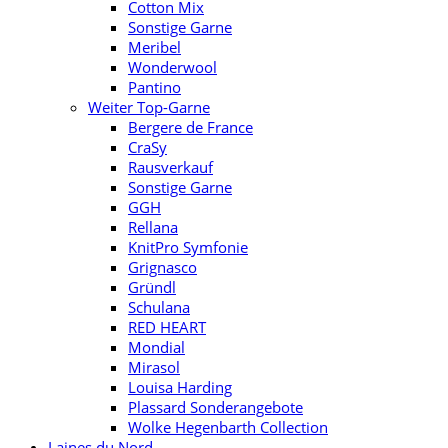
Cotton Mix
Sonstige Garne
Meribel
Wonderwool
Pantino
Weiter Top-Garne
Bergere de France
CraSy
Rausverkauf
Sonstige Garne
GGH
Rellana
KnitPro Symfonie
Grignasco
Gründl
Schulana
RED HEART
Mondial
Mirasol
Louisa Harding
Plassard Sonderangebote
Wolke Hegenbarth Collection
Laines du Nord