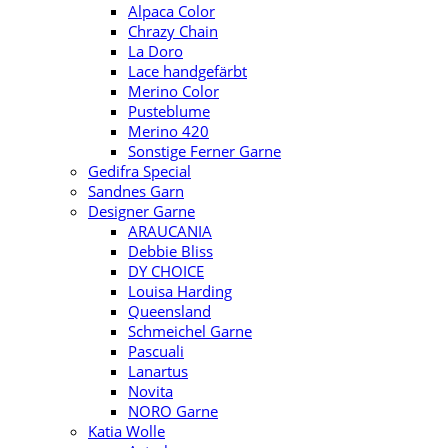
Alpaca Color
Chrazy Chain
La Doro
Lace handgefärbt
Merino Color
Pusteblume
Merino 420
Sonstige Ferner Garne
Gedifra Special
Sandnes Garn
Designer Garne
ARAUCANIA
Debbie Bliss
DY CHOICE
Louisa Harding
Queensland
Schmeichel Garne
Pascuali
Lanartus
Novita
NORO Garne
Katia Wolle