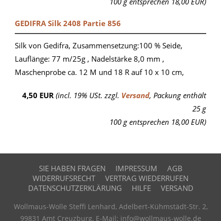
100 g entsprechen 18,00 EUR)
GEDIFRA Silk 2408 Partie 856
Silk von Gedifra, Zusammensetzung:100 % Seide,
Lauflänge: 77 m/25g , Nadelstärke 8,0 mm ,
Maschenprobe ca. 12 M und 18 R auf 10 x 10 cm,
4,50 EUR
(incl. 19% USt. zzgl.
Versand
, Packung enthält
25 g
100 g entsprechen 18,00 EUR)
SIE HABEN FRAGEN
IMPRESSUM
AGB
WIDERRUFSRECHT
VERTRAG WIEDERRUFEN
DATENSCHUTZERKLÄRUNG
HILFE
VERSAND
Wollmaus-Wolle Steffi Lenhard, Adelbert-Kühmstädt-Str. 2,
99831 Amt Creuzburg, E-Mail: info@wollmaus-wolle.de