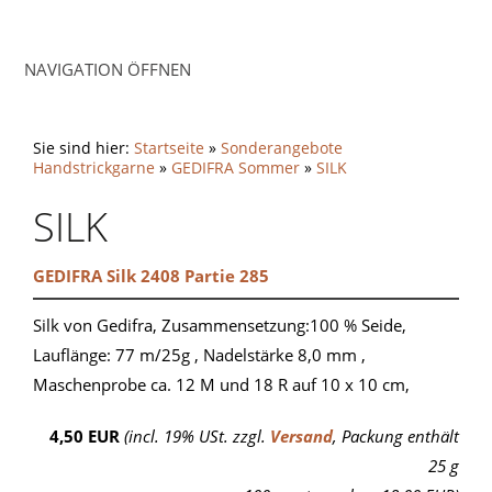
NAVIGATION ÖFFNEN
Sie sind hier:
Startseite
»
Sonderangebote
Handstrickgarne
»
GEDIFRA Sommer
»
SILK
SILK
GEDIFRA Silk 2408 Partie 285
Silk von Gedifra, Zusammensetzung:100 % Seide,
Lauflänge: 77 m/25g , Nadelstärke 8,0 mm ,
Maschenprobe ca. 12 M und 18 R auf 10 x 10 cm,
4,50 EUR
(incl. 19% USt. zzgl.
Versand
, Packung enthält
25 g