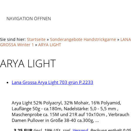
NAVIGATION ÖFFNEN
Sie sind hier:
Startseite
»
Sonderangebote Handstrickgarne
»
LANA
GROSSA Winter 1
»
ARYA LIGHT
ARYA LIGHT
Lana Grossa Arya Light 703 grün P.2233
Arya Light 52% Polyacryl, 32% Mohair, 16% Polyamid,
Lauflänge 50g - ca.180m, Nadelstärke: 5,0 - 5,5 mm ,
Maschenprobe ca. 15M und 21R auf 10x10cm , Verbrauch
Damen Pullover in Größe 38-40 ca.300g, ...
3,25 EUR
(incl. 19% USt. zzgl.
Versand
, Packung enthält 0,05