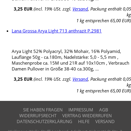
3,25 EUR
(incl. 19% USt. zzgl.
Versand
, Packung enthält 0,05
kg
1 kg entsprechen 65,00 EUR)
Lana Grossa Arya Light 713 anthrazit P.2981
Arya Light 52% Polyacryl, 32% Mohair, 16% Polyamid,
Lauflänge 50g - ca.180m, Nadelstärke: 5,0 - 5,5 mm ,
Maschenprobe ca. 15M und 21R auf 10x10cm , Verbrauch
Damen Pullover in Größe 38-40 ca.300g, ...
3,25 EUR
(incl. 19% USt. zzgl.
Versand
, Packung enthält 0,05
kg
1 kg entsprechen 65,00 EUR)
SIE HABEN FRAGEN
IMPRESSUM
AGB
WIDERRUFSRECHT
VERTRAG WIEDERRUFEN
DATENSCHUTZERKLÄRUNG
HILFE
VERSAND