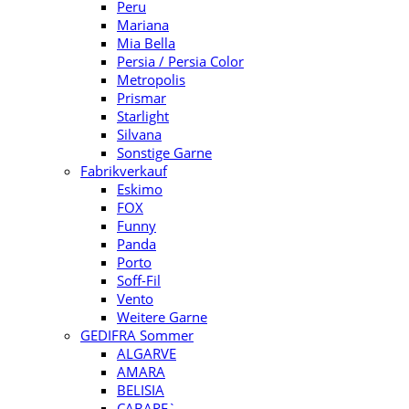
Peru
Mariana
Mia Bella
Persia / Persia Color
Metropolis
Prismar
Starlight
Silvana
Sonstige Garne
Fabrikverkauf
Eskimo
FOX
Funny
Panda
Porto
Soff-Fil
Vento
Weitere Garne
GEDIFRA Sommer
ALGARVE
AMARA
BELISIA
CABARE`