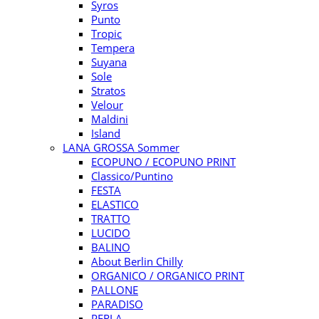
Syros
Punto
Tropic
Tempera
Suyana
Sole
Stratos
Velour
Maldini
Island
LANA GROSSA Sommer
ECOPUNO / ECOPUNO PRINT
Classico/Puntino
FESTA
ELASTICO
TRATTO
LUCIDO
BALINO
About Berlin Chilly
ORGANICO / ORGANICO PRINT
PALLONE
PARADISO
PERLA