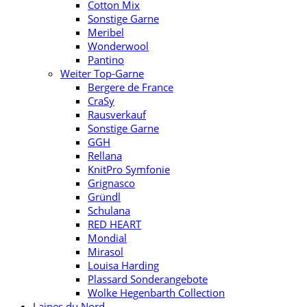
Cotton Mix
Sonstige Garne
Meribel
Wonderwool
Pantino
Weiter Top-Garne
Bergere de France
CraSy
Rausverkauf
Sonstige Garne
GGH
Rellana
KnitPro Symfonie
Grignasco
Gründl
Schulana
RED HEART
Mondial
Mirasol
Louisa Harding
Plassard Sonderangebote
Wolke Hegenbarth Collection
Laines du Nord