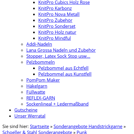
KnitPro Cubics Holz Rose
KnitPro Karbonz
KnitPro Nova Metall
KnitPro Zubehör
KnitPro Sonderset
KnitPro Holz natur
KnitPro Mindful
Addi-Nadeln
Lana Grossa Nadeln und Zubehör
Stopper, Latex Sock Stop usw...
Pelzbommeln
Pelzbommel aus Echtfell
Pelzbommel aus Kunstfell
PomPom Maker
Häkelgarn
Füllwatte
REFLEX-GARN
Sockenlineal + Ledermaßband
Gutscheine
Unser Werratal
Sie sind hier:
Startseite
»
Sonderangebote Handstrickgarne
»
Schoeller & Stahl Sonderangebote
»
Punk