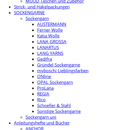
MUUD Taschen und Zubehör
Strick- und Häkelpackungen
SOCKENGARNE
Sockengarn
AUSTERMANN
Ferner Wolle
Katia Wolle
LANA GROSSA
LANARTUS
LANG YARNS
Gedifra
Gründel Sockengarne
myboschi Lieblingsfarben
ONline
OPAL Sockengarn
ProLana
REGIA
Rico
Schoeller & Stahl
Sonstige Sockengarne
Sockengarn uni
Anleitungshefte und Bücher
ANCHOR