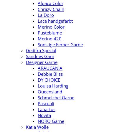
Alpaca Color
Chrazy Chain
La Doro
Lace handgefärbt
Merino Color
Pusteblume
Merino 420
Sonstige Ferner Garne
Gedifra Special
Sandnes Garn
Designer Garne
ARAUCANIA
Debbie Bliss
DY CHOICE
Louisa Harding
Queensland
Schmeichel Garne
Pascuali
Lanartus
Novita
NORO Garne
Katia Wolle