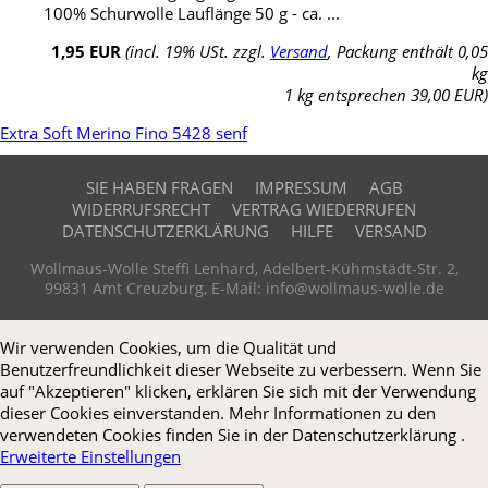
100% Schurwolle Lauflänge 50 g - ca. ...
1,95 EUR
(incl. 19% USt. zzgl.
Versand
, Packung enthält 0,05
kg
1 kg entsprechen 39,00 EUR)
Extra Soft Merino Fino 5428 senf
SIE HABEN FRAGEN
IMPRESSUM
AGB
WIDERRUFSRECHT
VERTRAG WIEDERRUFEN
DATENSCHUTZERKLÄRUNG
HILFE
VERSAND
Wollmaus-Wolle Steffi Lenhard, Adelbert-Kühmstädt-Str. 2,
99831 Amt Creuzburg, E-Mail: info@wollmaus-wolle.de
Wir verwenden Cookies, um die Qualität und
Benutzerfreundlichkeit dieser Webseite zu verbessern. Wenn Sie
auf "Akzeptieren" klicken, erklären Sie sich mit der Verwendung
dieser Cookies einverstanden. Mehr Informationen zu den
verwendeten Cookies finden Sie in der Datenschutzerklärung .
Erweiterte Einstellungen