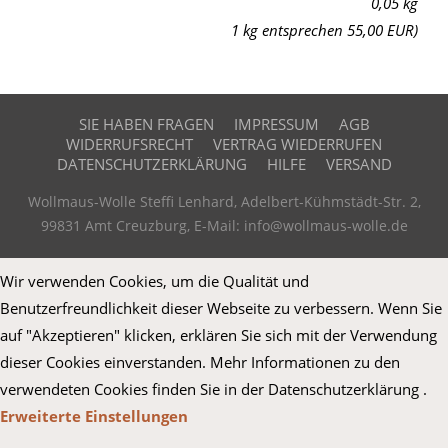
0,05 kg
1 kg entsprechen 55,00 EUR)
SIE HABEN FRAGEN
IMPRESSUM
AGB
WIDERRUFSRECHT
VERTRAG WIEDERRUFEN
DATENSCHUTZERKLÄRUNG
HILFE
VERSAND
Wollmaus-Wolle Steffi Lenhard, Adelbert-Kühmstädt-Str. 2,
99831 Amt Creuzburg, E-Mail: info@wollmaus-wolle.de
Wir verwenden Cookies, um die Qualität und
Benutzerfreundlichkeit dieser Webseite zu verbessern. Wenn Sie
auf "Akzeptieren" klicken, erklären Sie sich mit der Verwendung
dieser Cookies einverstanden. Mehr Informationen zu den
verwendeten Cookies finden Sie in der Datenschutzerklärung .
Erweiterte Einstellungen