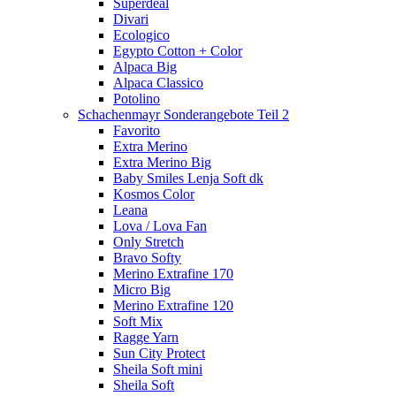
Superdeal
Divari
Ecologico
Egypto Cotton + Color
Alpaca Big
Alpaca Classico
Potolino
Schachenmayr Sonderangebote Teil 2
Favorito
Extra Merino
Extra Merino Big
Baby Smiles Lenja Soft dk
Kosmos Color
Leana
Lova / Lova Fan
Only Stretch
Bravo Softy
Merino Extrafine 170
Micro Big
Merino Extrafine 120
Soft Mix
Ragge Yarn
Sun City Protect
Sheila Soft mini
Sheila Soft