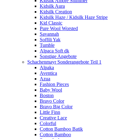
Kidsilk Amore Shimmer
Kidsilk Aura
Kidsilk Creation
Kidsilk Haze / Kidsilk Haze Stripe
Kid Classic
Pure Wool Worsted
Savannah
Soffili Yak
Tumble
Alpaca Soft dk
Sonstige Angebote
Schachenmayr Sonderangebote Teil 1
Alpaka
Aventica
Azua
Fashion Pieces
Baby Wool
Boston
Bravo Color
Bravo Big Color
Little Finn
Creative Lace
Colorful
Cotton Bamboo Batik
Cotton Bamboo