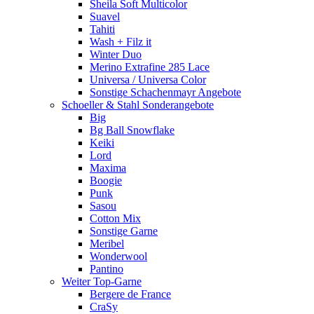
Sheila Soft Multicolor
Suavel
Tahiti
Wash + Filz it
Winter Duo
Merino Extrafine 285 Lace
Universa / Universa Color
Sonstige Schachenmayr Angebote
Schoeller & Stahl Sonderangebote
Big
Bg Ball Snowflake
Keiki
Lord
Maxima
Boogie
Punk
Sasou
Cotton Mix
Sonstige Garne
Meribel
Wonderwool
Pantino
Weiter Top-Garne
Bergere de France
CraSy