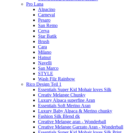
Pro Lana
Alpacino
Carneval
Pesaro
San Remo
Cerva
Star Batik
Brush
Cara
Milano
Hatnut
Navelli
San Marco
STYLE
Wash Filz Rainbow
Rico Design Teil 1
Essentials Super Kid Mohair loves Silk
Creativ Melange Chunky
Luxury Alpaca superfine Aran
Essentials Soft Merino Aran
Luxury Baby Alpaca & Merino chunky
Fashion Silk Blend dk
Creative Melange aran - Wonderball
Creative Melange Garzato Aran - Wonderball
Essentials Super Kid Mohair loves Silk Print