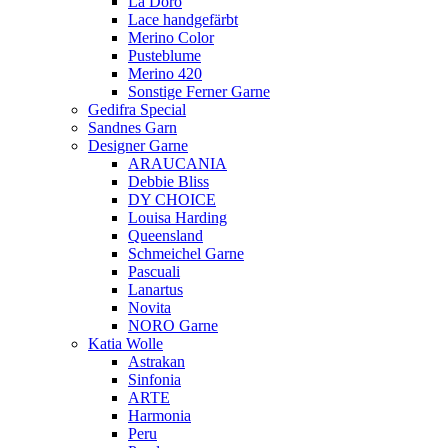
La Doro
Lace handgefärbt
Merino Color
Pusteblume
Merino 420
Sonstige Ferner Garne
Gedifra Special
Sandnes Garn
Designer Garne
ARAUCANIA
Debbie Bliss
DY CHOICE
Louisa Harding
Queensland
Schmeichel Garne
Pascuali
Lanartus
Novita
NORO Garne
Katia Wolle
Astrakan
Sinfonia
ARTE
Harmonia
Peru