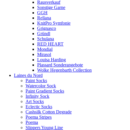
Rausverkauf
Sonstige Garne
GGH
Rellana
KnitPro Symfonie
Grignasco
Gründl
Schulana
RED HEART
Mondial
Mirasol
Louisa Harding
Plassard Sonderangebote
Wolke Hegenbarth Collection
Laines du Nord
Paint Socks
Watercolor Sock
Paint Gradient Socks
Infinity Sock
Art Socks
Eclectic Socks
Cashsilk Cotton Degrade
Poema Stripes
Poema
Slippers Young Line