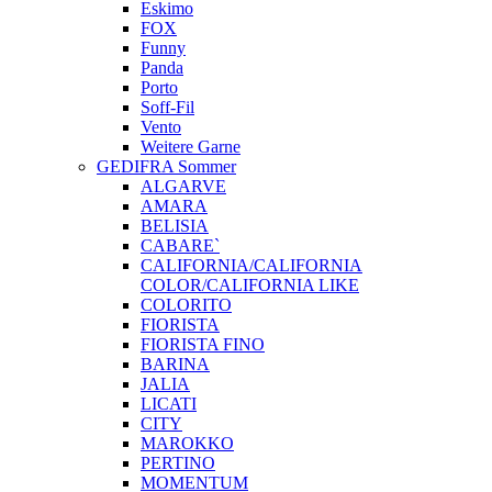
Eskimo
FOX
Funny
Panda
Porto
Soff-Fil
Vento
Weitere Garne
GEDIFRA Sommer
ALGARVE
AMARA
BELISIA
CABARE`
CALIFORNIA/CALIFORNIA
COLOR/CALIFORNIA LIKE
COLORITO
FIORISTA
FIORISTA FINO
BARINA
JALIA
LICATI
CITY
MAROKKO
PERTINO
MOMENTUM