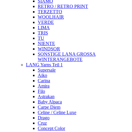
SIAMO
RETRO / RETRO PRINT
TERZETTO
WOOLHAIR
VERDE
LIMA
TRIS
TU
NIENTE
WINDSOR
SONSTIGE LANA GROSSA
WINTERANGEBOTE
LANG Yarns Teil 1
Supersale
Aiko
Carina
Amira
Filo
Astrakan
Baby Alpaca
Carpe Diem
Celine / Celine Luxe
Drago
Cruz
Concept Color