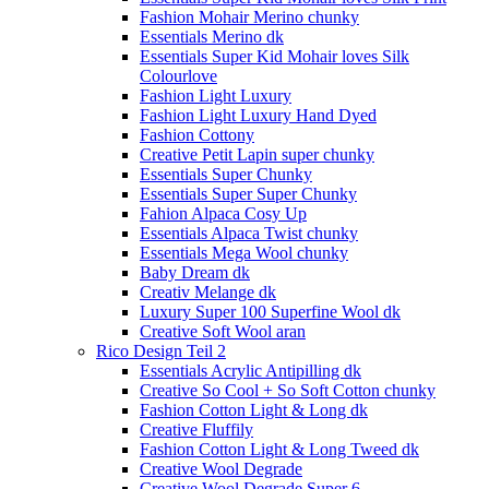
Fashion Mohair Merino chunky
Essentials Merino dk
Essentials Super Kid Mohair loves Silk
Colourlove
Fashion Light Luxury
Fashion Light Luxury Hand Dyed
Fashion Cottony
Creative Petit Lapin super chunky
Essentials Super Chunky
Essentials Super Super Chunky
Fahion Alpaca Cosy Up
Essentials Alpaca Twist chunky
Essentials Mega Wool chunky
Baby Dream dk
Creativ Melange dk
Luxury Super 100 Superfine Wool dk
Creative Soft Wool aran
Rico Design Teil 2
Essentials Acrylic Antipilling dk
Creative So Cool + So Soft Cotton chunky
Fashion Cotton Light & Long dk
Creative Fluffily
Fashion Cotton Light & Long Tweed dk
Creative Wool Degrade
Creative Wool Degrade Super 6