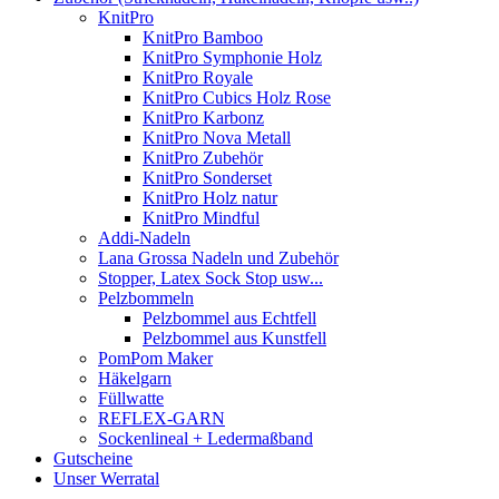
KnitPro
KnitPro Bamboo
KnitPro Symphonie Holz
KnitPro Royale
KnitPro Cubics Holz Rose
KnitPro Karbonz
KnitPro Nova Metall
KnitPro Zubehör
KnitPro Sonderset
KnitPro Holz natur
KnitPro Mindful
Addi-Nadeln
Lana Grossa Nadeln und Zubehör
Stopper, Latex Sock Stop usw...
Pelzbommeln
Pelzbommel aus Echtfell
Pelzbommel aus Kunstfell
PomPom Maker
Häkelgarn
Füllwatte
REFLEX-GARN
Sockenlineal + Ledermaßband
Gutscheine
Unser Werratal