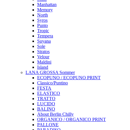
Manhattan
Memory
North
Syros
Punto
Tropic
Tempera
Suyana
Sole
Stratos
Velour
Maldini
Island
LANA GROSSA Sommer
ECOPUNO / ECOPUNO PRINT
Classico/Puntino
FESTA
ELASTICO
TRATTO
LUCIDO
BALINO
About Berlin Chilly
ORGANICO / ORGANICO PRINT
PALLONE
PARADISO