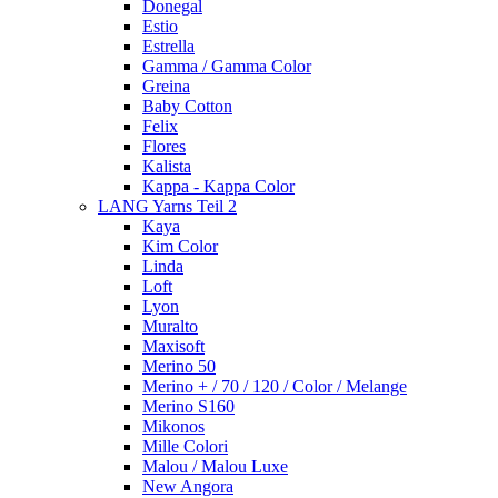
Donegal
Estio
Estrella
Gamma / Gamma Color
Greina
Baby Cotton
Felix
Flores
Kalista
Kappa - Kappa Color
LANG Yarns Teil 2
Kaya
Kim Color
Linda
Loft
Lyon
Muralto
Maxisoft
Merino 50
Merino + / 70 / 120 / Color / Melange
Merino S160
Mikonos
Mille Colori
Malou / Malou Luxe
New Angora