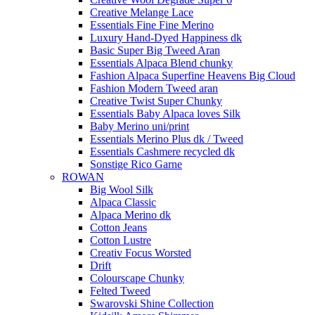
Creative Melange Lace
Essentials Fine Fine Merino
Luxury Hand-Dyed Happiness dk
Basic Super Big Tweed Aran
Essentials Alpaca Blend chunky
Fashion Alpaca Superfine Heavens Big Cloud
Fashion Modern Tweed aran
Creative Twist Super Chunky
Essentials Baby Alpaca loves Silk
Baby Merino uni/print
Essentials Merino Plus dk / Tweed
Essentials Cashmere recycled dk
Sonstige Rico Garne
ROWAN
Big Wool Silk
Alpaca Classic
Alpaca Merino dk
Cotton Jeans
Cotton Lustre
Creativ Focus Worsted
Drift
Colourscape Chunky
Felted Tweed
Swarovski Shine Collection