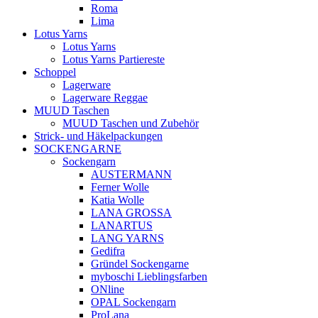
Roma
Lima
Lotus Yarns
Lotus Yarns
Lotus Yarns Partiereste
Schoppel
Lagerware
Lagerware Reggae
MUUD Taschen
MUUD Taschen und Zubehör
Strick- und Häkelpackungen
SOCKENGARNE
Sockengarn
AUSTERMANN
Ferner Wolle
Katia Wolle
LANA GROSSA
LANARTUS
LANG YARNS
Gedifra
Gründel Sockengarne
myboschi Lieblingsfarben
ONline
OPAL Sockengarn
ProLana