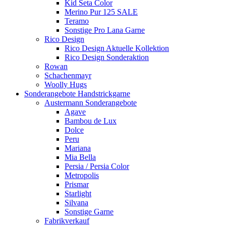
Kid Seta Color
Merino Pur 125 SALE
Teramo
Sonstige Pro Lana Garne
Rico Design
Rico Design Aktuelle Kollektion
Rico Design Sonderaktion
Rowan
Schachenmayr
Woolly Hugs
Sonderangebote Handstrickgarne
Austermann Sonderangebote
Agave
Bambou de Lux
Dolce
Peru
Mariana
Mia Bella
Persia / Persia Color
Metropolis
Prismar
Starlight
Silvana
Sonstige Garne
Fabrikverkauf