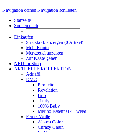
Navigation öffnen
Navigation schließen
Startseite
Suchen nach
Einkaufen
Strickkorb anzeigen (
0
Artikel)
Mein Konto
Merkzettel anzeigen
Zur Kasse gehen
NEU im Shop
AKTUELLE KOLLEKTION
Adriafil
DMC
Pirouette
Revelation
Brio
Teddy
100% Baby
Merino Essential 4 Tweed
Ferner Wolle
Alpaca Color
Chrazy Chain