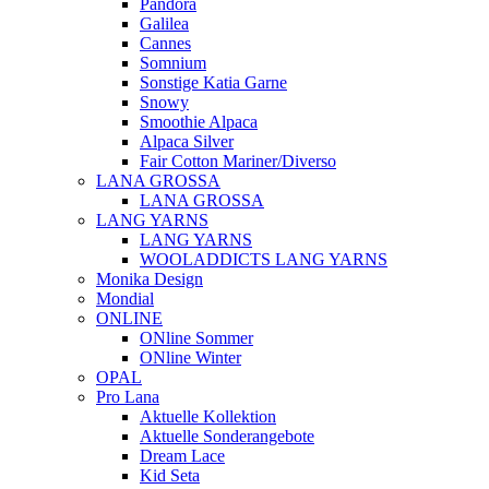
Pandora
Galilea
Cannes
Somnium
Sonstige Katia Garne
Snowy
Smoothie Alpaca
Alpaca Silver
Fair Cotton Mariner/Diverso
LANA GROSSA
LANA GROSSA
LANG YARNS
LANG YARNS
WOOLADDICTS LANG YARNS
Monika Design
Mondial
ONLINE
ONline Sommer
ONline Winter
OPAL
Pro Lana
Aktuelle Kollektion
Aktuelle Sonderangebote
Dream Lace
Kid Seta