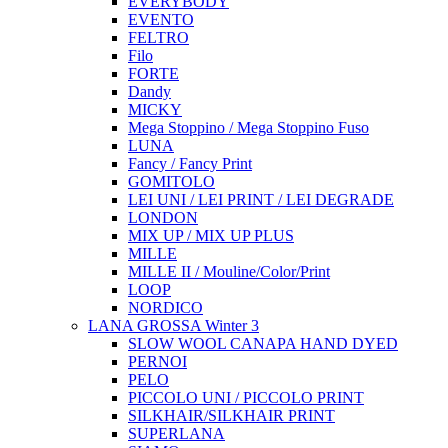
EVERYBODY
EVENTO
FELTRO
Filo
FORTE
Dandy
MICKY
Mega Stoppino / Mega Stoppino Fuso
LUNA
Fancy / Fancy Print
GOMITOLO
LEI UNI / LEI PRINT / LEI DEGRADE
LONDON
MIX UP / MIX UP PLUS
MILLE
MILLE II / Mouline/Color/Print
LOOP
NORDICO
LANA GROSSA Winter 3
SLOW WOOL CANAPA HAND DYED
PERNOI
PELO
PICCOLO UNI / PICCOLO PRINT
SILKHAIR/SILKHAIR PRINT
SUPERLANA