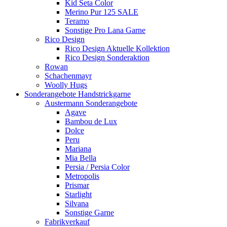
Kid Seta Color
Merino Pur 125 SALE
Teramo
Sonstige Pro Lana Garne
Rico Design
Rico Design Aktuelle Kollektion
Rico Design Sonderaktion
Rowan
Schachenmayr
Woolly Hugs
Sonderangebote Handstrickgarne
Austermann Sonderangebote
Agave
Bambou de Lux
Dolce
Peru
Mariana
Mia Bella
Persia / Persia Color
Metropolis
Prismar
Starlight
Silvana
Sonstige Garne
Fabrikverkauf