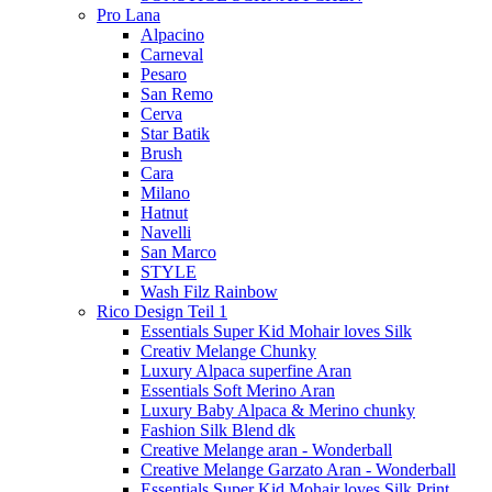
Pro Lana
Alpacino
Carneval
Pesaro
San Remo
Cerva
Star Batik
Brush
Cara
Milano
Hatnut
Navelli
San Marco
STYLE
Wash Filz Rainbow
Rico Design Teil 1
Essentials Super Kid Mohair loves Silk
Creativ Melange Chunky
Luxury Alpaca superfine Aran
Essentials Soft Merino Aran
Luxury Baby Alpaca & Merino chunky
Fashion Silk Blend dk
Creative Melange aran - Wonderball
Creative Melange Garzato Aran - Wonderball
Essentials Super Kid Mohair loves Silk Print