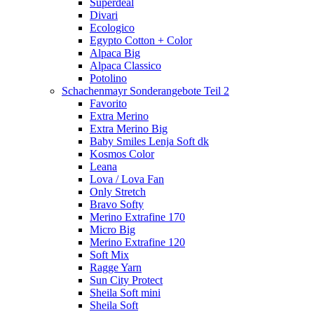
Superdeal
Divari
Ecologico
Egypto Cotton + Color
Alpaca Big
Alpaca Classico
Potolino
Schachenmayr Sonderangebote Teil 2
Favorito
Extra Merino
Extra Merino Big
Baby Smiles Lenja Soft dk
Kosmos Color
Leana
Lova / Lova Fan
Only Stretch
Bravo Softy
Merino Extrafine 170
Micro Big
Merino Extrafine 120
Soft Mix
Ragge Yarn
Sun City Protect
Sheila Soft mini
Sheila Soft