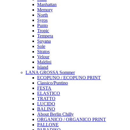
Manhattan
Memory
North
Syros
Punto
Tropic
Tempera
Suyana
Sole
Stratos
Velour
Maldini
Island
LANA GROSSA Sommer
ECOPUNO / ECOPUNO PRINT
Classico/Puntino
FESTA
ELASTICO
TRATTO
LUCIDO
BALINO
About Berlin Chilly
ORGANICO / ORGANICO PRINT
PALLONE
PARADISO