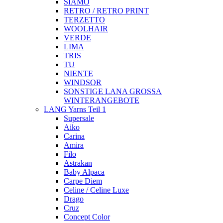
SIAMO
RETRO / RETRO PRINT
TERZETTO
WOOLHAIR
VERDE
LIMA
TRIS
TU
NIENTE
WINDSOR
SONSTIGE LANA GROSSA
WINTERANGEBOTE
LANG Yarns Teil 1
Supersale
Aiko
Carina
Amira
Filo
Astrakan
Baby Alpaca
Carpe Diem
Celine / Celine Luxe
Drago
Cruz
Concept Color