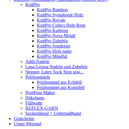
KnitPro
KnitPro Bamboo
KnitPro Symphonie Holz
KnitPro Royale
KnitPro Cubics Holz Rose
KnitPro Karbonz
KnitPro Nova Metall
KnitPro Zubehör
KnitPro Sonderset
KnitPro Holz natur
KnitPro Mindful
Addi-Nadeln
Lana Grossa Nadeln und Zubehör
Stopper, Latex Sock Stop usw...
Pelzbommeln
Pelzbommel aus Echtfell
Pelzbommel aus Kunstfell
PomPom Maker
Häkelgarn
Füllwatte
REFLEX-GARN
Sockenlineal + Ledermaßband
Gutscheine
Unser Werratal