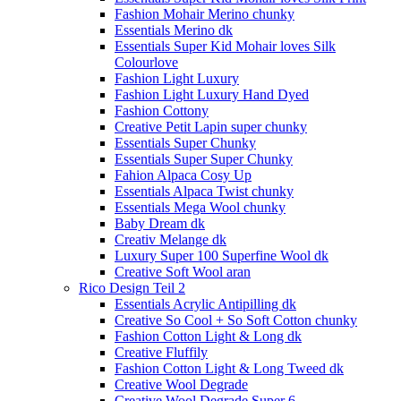
Fashion Mohair Merino chunky
Essentials Merino dk
Essentials Super Kid Mohair loves Silk
Colourlove
Fashion Light Luxury
Fashion Light Luxury Hand Dyed
Fashion Cottony
Creative Petit Lapin super chunky
Essentials Super Chunky
Essentials Super Super Chunky
Fahion Alpaca Cosy Up
Essentials Alpaca Twist chunky
Essentials Mega Wool chunky
Baby Dream dk
Creativ Melange dk
Luxury Super 100 Superfine Wool dk
Creative Soft Wool aran
Rico Design Teil 2
Essentials Acrylic Antipilling dk
Creative So Cool + So Soft Cotton chunky
Fashion Cotton Light & Long dk
Creative Fluffily
Fashion Cotton Light & Long Tweed dk
Creative Wool Degrade
Creative Wool Degrade Super 6