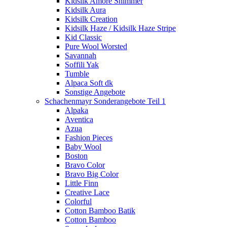
Kidsilk Amore Shimmer
Kidsilk Aura
Kidsilk Creation
Kidsilk Haze / Kidsilk Haze Stripe
Kid Classic
Pure Wool Worsted
Savannah
Soffili Yak
Tumble
Alpaca Soft dk
Sonstige Angebote
Schachenmayr Sonderangebote Teil 1
Alpaka
Aventica
Azua
Fashion Pieces
Baby Wool
Boston
Bravo Color
Bravo Big Color
Little Finn
Creative Lace
Colorful
Cotton Bamboo Batik
Cotton Bamboo