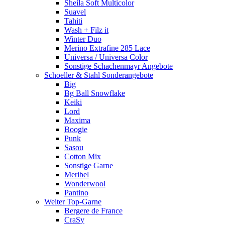
Sheila Soft Multicolor
Suavel
Tahiti
Wash + Filz it
Winter Duo
Merino Extrafine 285 Lace
Universa / Universa Color
Sonstige Schachenmayr Angebote
Schoeller & Stahl Sonderangebote
Big
Bg Ball Snowflake
Keiki
Lord
Maxima
Boogie
Punk
Sasou
Cotton Mix
Sonstige Garne
Meribel
Wonderwool
Pantino
Weiter Top-Garne
Bergere de France
CraSy