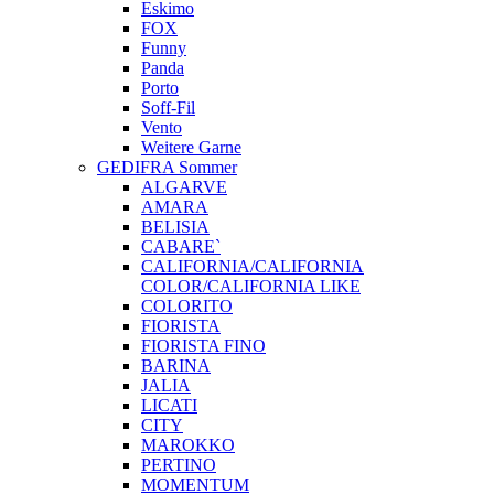
Eskimo
FOX
Funny
Panda
Porto
Soff-Fil
Vento
Weitere Garne
GEDIFRA Sommer
ALGARVE
AMARA
BELISIA
CABARE`
CALIFORNIA/CALIFORNIA
COLOR/CALIFORNIA LIKE
COLORITO
FIORISTA
FIORISTA FINO
BARINA
JALIA
LICATI
CITY
MAROKKO
PERTINO
MOMENTUM