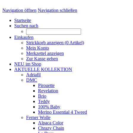
Navigation öffnen
Navigation schließen
Startseite
Suchen nach
Einkaufen
Strickkorb anzeigen (
0
Artikel)
Mein Konto
Merkzettel anzeigen
Zur Kasse gehen
NEU im Shop
AKTUELLE KOLLEKTION
Adriafil
DMC
Pirouette
Revelation
Brio
Teddy
100% Baby
Merino Essential 4 Tweed
Ferner Wolle
Alpaca Color
Chrazy Chain