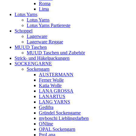
Roma
Lima
Lotus Yarns
Lotus Yarns
Lotus Yarns Partiereste
Schoppel
Lagerware
Lagerware Reggae
MUUD Taschen
MUUD Taschen und Zubehör
Strick- und Häkelpackungen
SOCKENGARNE
Sockengarn
AUSTERMANN
Ferner Wolle
Katia Wolle
LANA GROSSA
LANARTUS
LANG YARNS
Gedifra
Gründel Sockengarne
myboschi Lieblingsfarben
ONline
OPAL Sockengarn
ProLana