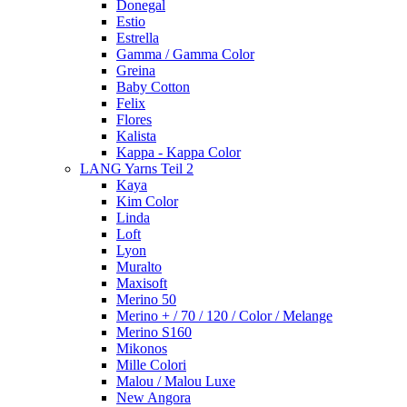
Donegal
Estio
Estrella
Gamma / Gamma Color
Greina
Baby Cotton
Felix
Flores
Kalista
Kappa - Kappa Color
LANG Yarns Teil 2
Kaya
Kim Color
Linda
Loft
Lyon
Muralto
Maxisoft
Merino 50
Merino + / 70 / 120 / Color / Melange
Merino S160
Mikonos
Mille Colori
Malou / Malou Luxe
New Angora