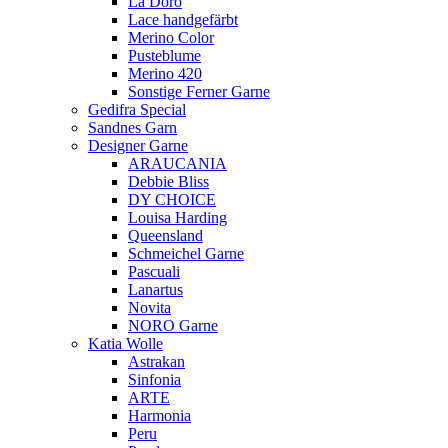
La Doro
Lace handgefärbt
Merino Color
Pusteblume
Merino 420
Sonstige Ferner Garne
Gedifra Special
Sandnes Garn
Designer Garne
ARAUCANIA
Debbie Bliss
DY CHOICE
Louisa Harding
Queensland
Schmeichel Garne
Pascuali
Lanartus
Novita
NORO Garne
Katia Wolle
Astrakan
Sinfonia
ARTE
Harmonia
Peru