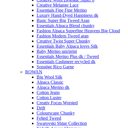
Creative Melange Lace
Essentials Fine Fine Merino
Luxury Hand-Dyed Happiness dk
Basic Super Big Tweed Aran
Essentials Alpaca Blend chunky
Fashion Alpaca Superfine Heavens Big Cloud
Fashion Modern Tweed aran
Creative Twist Super Chunky
Essentials Baby Alpaca loves Silk
Baby Merino uni/print
Essentials Merino Plus dk / Tweed
Essentials Cashmere recycled dk
Sonstige Rico Garne
ROWAN
Big Wool Silk
Alpaca Classic
Alpaca Merino dk
Cotton Jeans
Cotton Lustre
Creativ Focus Worsted
Drift
Colourscape Chunky
Felted Tweed
Swarovski Shine Collection