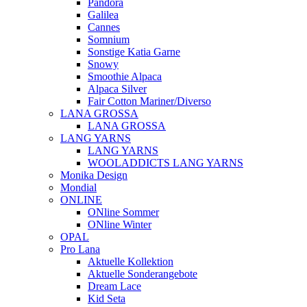
Pandora
Galilea
Cannes
Somnium
Sonstige Katia Garne
Snowy
Smoothie Alpaca
Alpaca Silver
Fair Cotton Mariner/Diverso
LANA GROSSA
LANA GROSSA
LANG YARNS
LANG YARNS
WOOLADDICTS LANG YARNS
Monika Design
Mondial
ONLINE
ONline Sommer
ONline Winter
OPAL
Pro Lana
Aktuelle Kollektion
Aktuelle Sonderangebote
Dream Lace
Kid Seta