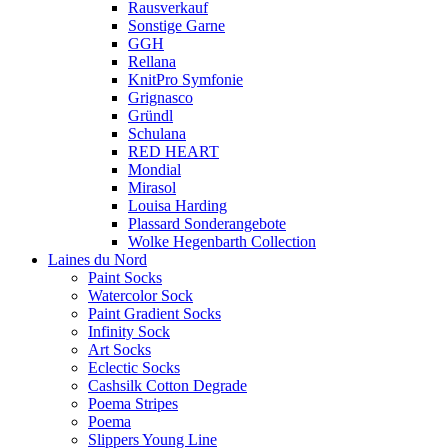
Rausverkauf
Sonstige Garne
GGH
Rellana
KnitPro Symfonie
Grignasco
Gründl
Schulana
RED HEART
Mondial
Mirasol
Louisa Harding
Plassard Sonderangebote
Wolke Hegenbarth Collection
Laines du Nord
Paint Socks
Watercolor Sock
Paint Gradient Socks
Infinity Sock
Art Socks
Eclectic Socks
Cashsilk Cotton Degrade
Poema Stripes
Poema
Slippers Young Line