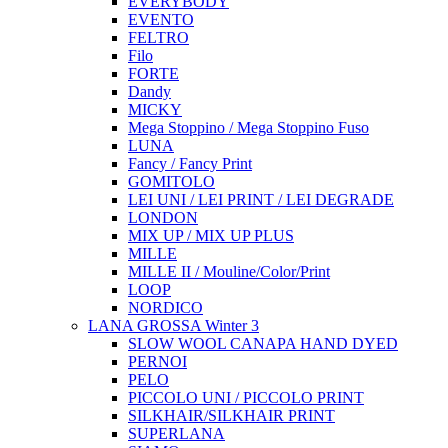
EVERYBODY
EVENTO
FELTRO
Filo
FORTE
Dandy
MICKY
Mega Stoppino / Mega Stoppino Fuso
LUNA
Fancy / Fancy Print
GOMITOLO
LEI UNI / LEI PRINT / LEI DEGRADE
LONDON
MIX UP / MIX UP PLUS
MILLE
MILLE II / Mouline/Color/Print
LOOP
NORDICO
LANA GROSSA Winter 3
SLOW WOOL CANAPA HAND DYED
PERNOI
PELO
PICCOLO UNI / PICCOLO PRINT
SILKHAIR/SILKHAIR PRINT
SUPERLANA