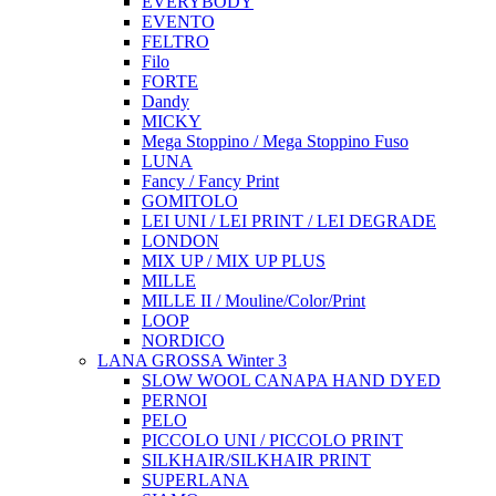
EVERYBODY
EVENTO
FELTRO
Filo
FORTE
Dandy
MICKY
Mega Stoppino / Mega Stoppino Fuso
LUNA
Fancy / Fancy Print
GOMITOLO
LEI UNI / LEI PRINT / LEI DEGRADE
LONDON
MIX UP / MIX UP PLUS
MILLE
MILLE II / Mouline/Color/Print
LOOP
NORDICO
LANA GROSSA Winter 3
SLOW WOOL CANAPA HAND DYED
PERNOI
PELO
PICCOLO UNI / PICCOLO PRINT
SILKHAIR/SILKHAIR PRINT
SUPERLANA