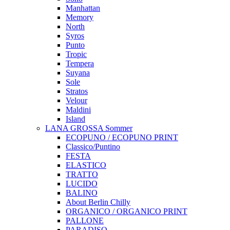
Manhattan
Memory
North
Syros
Punto
Tropic
Tempera
Suyana
Sole
Stratos
Velour
Maldini
Island
LANA GROSSA Sommer
ECOPUNO / ECOPUNO PRINT
Classico/Puntino
FESTA
ELASTICO
TRATTO
LUCIDO
BALINO
About Berlin Chilly
ORGANICO / ORGANICO PRINT
PALLONE
PARADISO