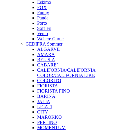
Eskimo
FOX
Funny
Panda
Porto
Soff-Fil
Vento
Weitere Garne
GEDIFRA Sommer
ALGARVE
AMARA
BELISIA
CABARE`
CALIFORNIA/CALIFORNIA
COLOR/CALIFORNIA LIKE
COLORITO
FIORISTA
FIORISTA FINO
BARINA
JALIA
LICATI
CITY
MAROKKO
PERTINO
MOMENTUM