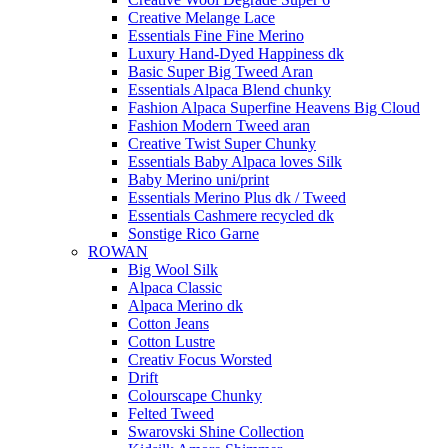
Creative Melange Lace
Essentials Fine Fine Merino
Luxury Hand-Dyed Happiness dk
Basic Super Big Tweed Aran
Essentials Alpaca Blend chunky
Fashion Alpaca Superfine Heavens Big Cloud
Fashion Modern Tweed aran
Creative Twist Super Chunky
Essentials Baby Alpaca loves Silk
Baby Merino uni/print
Essentials Merino Plus dk / Tweed
Essentials Cashmere recycled dk
Sonstige Rico Garne
ROWAN
Big Wool Silk
Alpaca Classic
Alpaca Merino dk
Cotton Jeans
Cotton Lustre
Creativ Focus Worsted
Drift
Colourscape Chunky
Felted Tweed
Swarovski Shine Collection