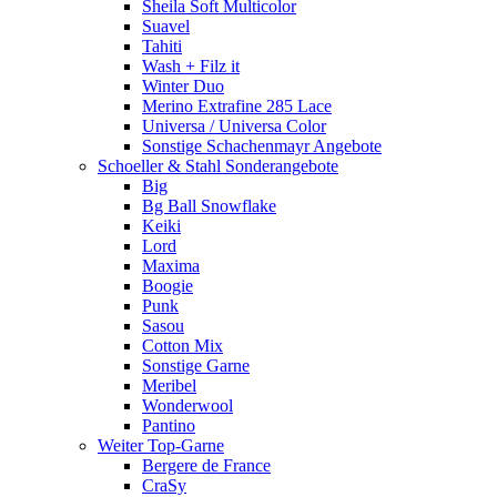
Sheila Soft Multicolor
Suavel
Tahiti
Wash + Filz it
Winter Duo
Merino Extrafine 285 Lace
Universa / Universa Color
Sonstige Schachenmayr Angebote
Schoeller & Stahl Sonderangebote
Big
Bg Ball Snowflake
Keiki
Lord
Maxima
Boogie
Punk
Sasou
Cotton Mix
Sonstige Garne
Meribel
Wonderwool
Pantino
Weiter Top-Garne
Bergere de France
CraSy