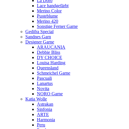
La Doro
Lace handgefärbt
Merino Color
Pusteblume
Merino 420
Sonstige Ferner Garne
Gedifra Special
Sandnes Garn
Designer Garne
ARAUCANIA
Debbie Bliss
DY CHOICE
Louisa Harding
Queensland
Schmeichel Garne
Pascuali
Lanartus
Novita
NORO Garne
Katia Wolle
Astrakan
Sinfonia
ARTE
Harmonia
Peru