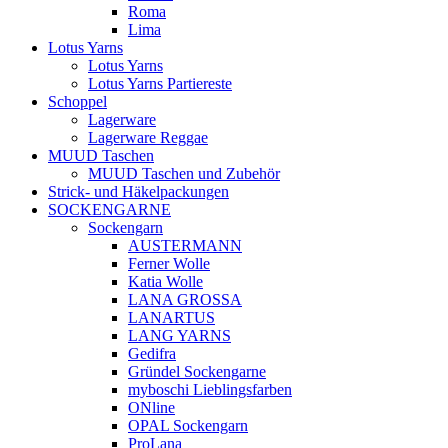
Roma
Lima
Lotus Yarns
Lotus Yarns
Lotus Yarns Partiereste
Schoppel
Lagerware
Lagerware Reggae
MUUD Taschen
MUUD Taschen und Zubehör
Strick- und Häkelpackungen
SOCKENGARNE
Sockengarn
AUSTERMANN
Ferner Wolle
Katia Wolle
LANA GROSSA
LANARTUS
LANG YARNS
Gedifra
Gründel Sockengarne
myboschi Lieblingsfarben
ONline
OPAL Sockengarn
ProLana