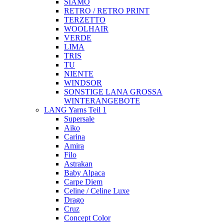
SIAMO
RETRO / RETRO PRINT
TERZETTO
WOOLHAIR
VERDE
LIMA
TRIS
TU
NIENTE
WINDSOR
SONSTIGE LANA GROSSA
WINTERANGEBOTE
LANG Yarns Teil 1
Supersale
Aiko
Carina
Amira
Filo
Astrakan
Baby Alpaca
Carpe Diem
Celine / Celine Luxe
Drago
Cruz
Concept Color