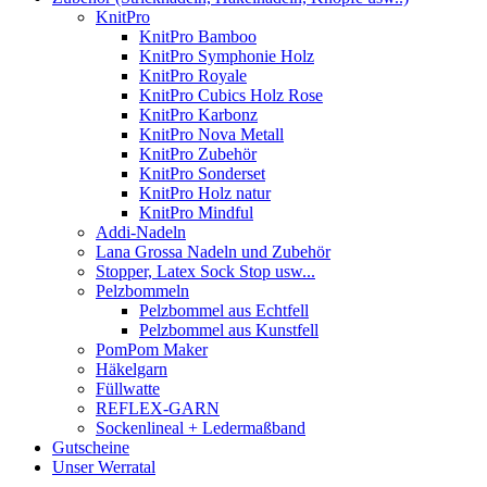
KnitPro
KnitPro Bamboo
KnitPro Symphonie Holz
KnitPro Royale
KnitPro Cubics Holz Rose
KnitPro Karbonz
KnitPro Nova Metall
KnitPro Zubehör
KnitPro Sonderset
KnitPro Holz natur
KnitPro Mindful
Addi-Nadeln
Lana Grossa Nadeln und Zubehör
Stopper, Latex Sock Stop usw...
Pelzbommeln
Pelzbommel aus Echtfell
Pelzbommel aus Kunstfell
PomPom Maker
Häkelgarn
Füllwatte
REFLEX-GARN
Sockenlineal + Ledermaßband
Gutscheine
Unser Werratal