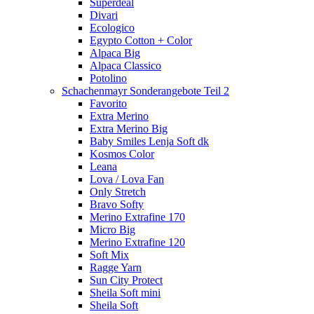
Superdeal
Divari
Ecologico
Egypto Cotton + Color
Alpaca Big
Alpaca Classico
Potolino
Schachenmayr Sonderangebote Teil 2
Favorito
Extra Merino
Extra Merino Big
Baby Smiles Lenja Soft dk
Kosmos Color
Leana
Lova / Lova Fan
Only Stretch
Bravo Softy
Merino Extrafine 170
Micro Big
Merino Extrafine 120
Soft Mix
Ragge Yarn
Sun City Protect
Sheila Soft mini
Sheila Soft