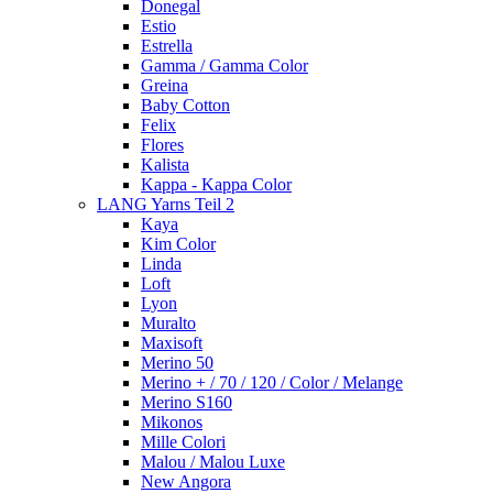
Donegal
Estio
Estrella
Gamma / Gamma Color
Greina
Baby Cotton
Felix
Flores
Kalista
Kappa - Kappa Color
LANG Yarns Teil 2
Kaya
Kim Color
Linda
Loft
Lyon
Muralto
Maxisoft
Merino 50
Merino + / 70 / 120 / Color / Melange
Merino S160
Mikonos
Mille Colori
Malou / Malou Luxe
New Angora