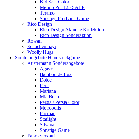
Kid Seta Color
Merino Pur 125 SALE
Teramo
Sonstige Pro Lana Garne
Rico Design
Rico Design Aktuelle Kollektion
Rico Design Sonderaktion
Rowan
Schachenmayr
Woolly Hugs
Sonderangebote Handstrickgarne
Austermann Sonderangebote
Agave
Bambou de Lux
Dolce
Peru
Mariana
Mia Bella
Persia / Persia Color
Metropolis
Prismar
Starlight
Silvana
Sonstige Garne
Fabrikverkauf