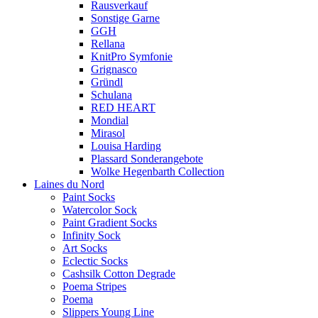
Rausverkauf
Sonstige Garne
GGH
Rellana
KnitPro Symfonie
Grignasco
Gründl
Schulana
RED HEART
Mondial
Mirasol
Louisa Harding
Plassard Sonderangebote
Wolke Hegenbarth Collection
Laines du Nord
Paint Socks
Watercolor Sock
Paint Gradient Socks
Infinity Sock
Art Socks
Eclectic Socks
Cashsilk Cotton Degrade
Poema Stripes
Poema
Slippers Young Line