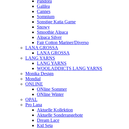
Pandora
Galilea
Cannes
Somnium
Sonstige Katia Garne
Snowy
Smoothie Alpaca
Alpaca Silver
Fair Cotton Mariner/Diverso
LANA GROSSA
LANA GROSSA
LANG YARNS
LANG YARNS
WOOLADDICTS LANG YARNS
Monika Design
Mondial
ONLINE
ONline Sommer
ONline Winter
OPAL
Pro Lana
Aktuelle Kollektion
Aktuelle Sonderangebote
Dream Lace
Kid Seta