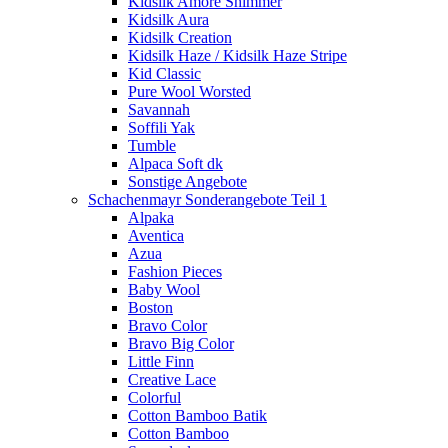
Kidsilk Amore Shimmer
Kidsilk Aura
Kidsilk Creation
Kidsilk Haze / Kidsilk Haze Stripe
Kid Classic
Pure Wool Worsted
Savannah
Soffili Yak
Tumble
Alpaca Soft dk
Sonstige Angebote
Schachenmayr Sonderangebote Teil 1
Alpaka
Aventica
Azua
Fashion Pieces
Baby Wool
Boston
Bravo Color
Bravo Big Color
Little Finn
Creative Lace
Colorful
Cotton Bamboo Batik
Cotton Bamboo