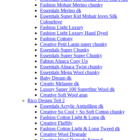
Fashion Mohair Merino chunky
Essentials Merino dk
Essentials Super Kid Mohair loves Silk
Colourlove
Fashion Light Luxury
Fashion Light Luxury Hand Dyed
Fashion Cottony
Creative Petit Lapin super chunky
Essentials Super Chunky
Essentials Super Super Chunky
Fahion Alpaca Cosy Up
Essentials Alpaca Twist chunky
Essentials Mega Wool chunky
Baby Dream dk
Creativ Melange dk
Luxury Super 100 Superfine Wool dk
Creative Soft Wool aran
Rico Design Teil 2
Essentials Acrylic Antipilling dk
Creative So Cool + So Soft Cotton chunky
Fashion Cotton Light & Long dk
Creative Fluffily
Fashion Cotton Light & Long Tweed dk
Creative Wool Degrade
Creative Wool Degrade Super 6