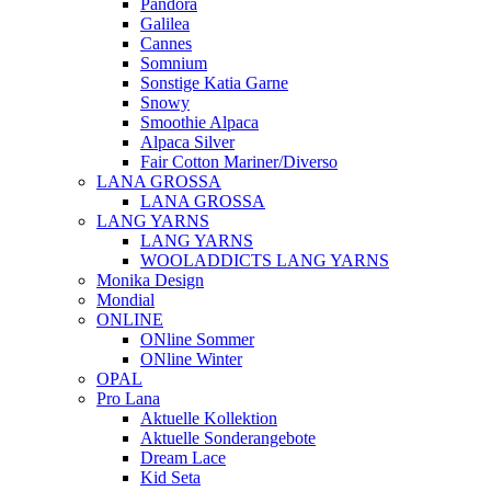
Pandora
Galilea
Cannes
Somnium
Sonstige Katia Garne
Snowy
Smoothie Alpaca
Alpaca Silver
Fair Cotton Mariner/Diverso
LANA GROSSA
LANA GROSSA
LANG YARNS
LANG YARNS
WOOLADDICTS LANG YARNS
Monika Design
Mondial
ONLINE
ONline Sommer
ONline Winter
OPAL
Pro Lana
Aktuelle Kollektion
Aktuelle Sonderangebote
Dream Lace
Kid Seta