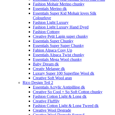
Fashion Mohair Merino chunky
Essentials Merino dk
Essentials Super Kid Mohair loves Silk
Colourlove
Fashion Light Luxury
Fashion Light Luxury Hand Dyed
Fashion Cottony
Creative Petit Lapin super chunky
Essentials Super Chunky
Essentials Super Super Chunky
Fahion Alpaca Cosy Up
Essentials Alpaca Twist chunky
Essentials Mega Wool chunky
Baby Dream dk
Creativ Melange dk
Luxury Super 100 Superfine Wool dk
Creative Soft Wool aran
Rico Design Teil 2
Essentials Acrylic Antipilling dk
Creative So Cool + So Soft Cotton chunky
Fashion Cotton Light & Long dk
Creative Fluffily
Fashion Cotton Light & Long Tweed dk
Creative Wool Degrade
Creative Wool Degrade Super 6