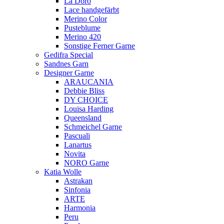
La Doro
Lace handgefärbt
Merino Color
Pusteblume
Merino 420
Sonstige Ferner Garne
Gedifra Special
Sandnes Garn
Designer Garne
ARAUCANIA
Debbie Bliss
DY CHOICE
Louisa Harding
Queensland
Schmeichel Garne
Pascuali
Lanartus
Novita
NORO Garne
Katia Wolle
Astrakan
Sinfonia
ARTE
Harmonia
Peru