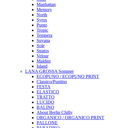
Manhattan
Memory
North
Syros
Punto
Tropic
Tempera
Suyana
Sole
Stratos
Velour
Maldini
Island
LANA GROSSA Sommer
ECOPUNO / ECOPUNO PRINT
Classico/Puntino
FESTA
ELASTICO
TRATTO
LUCIDO
BALINO
About Berlin Chilly
ORGANICO / ORGANICO PRINT
PALLONE
PARADISO