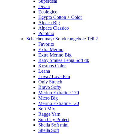
Superdeal
Divari
Ecologico
Egypto Cotton + Color
Alpaca Big
Alpaca Classico
Potolino
Schachenmayr Sonderangebote Teil 2
Favorito
Extra Merino
Extra Merino Big
Baby Smiles Lenja Soft dk
Kosmos Color
Leana
Lova / Lova Fan
Only Stretch
Bravo Softy
Merino Extrafine 170
Micro Big
Merino Extrafine 120
Soft Mix
Ragge Yarn
Sun City Protect
Sheila Soft mini
Sheila Soft