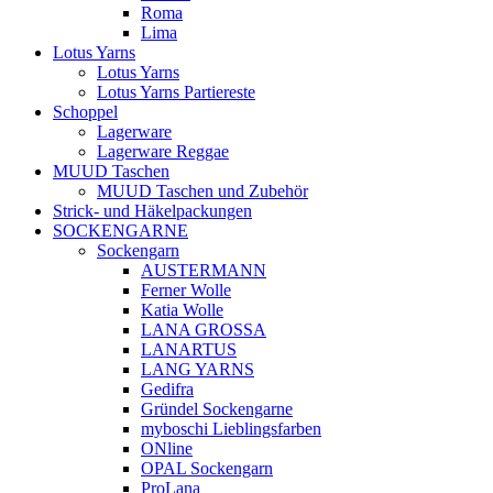
Roma
Lima
Lotus Yarns
Lotus Yarns
Lotus Yarns Partiereste
Schoppel
Lagerware
Lagerware Reggae
MUUD Taschen
MUUD Taschen und Zubehör
Strick- und Häkelpackungen
SOCKENGARNE
Sockengarn
AUSTERMANN
Ferner Wolle
Katia Wolle
LANA GROSSA
LANARTUS
LANG YARNS
Gedifra
Gründel Sockengarne
myboschi Lieblingsfarben
ONline
OPAL Sockengarn
ProLana