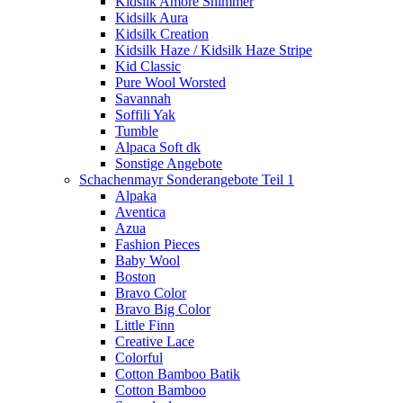
Kidsilk Amore Shimmer
Kidsilk Aura
Kidsilk Creation
Kidsilk Haze / Kidsilk Haze Stripe
Kid Classic
Pure Wool Worsted
Savannah
Soffili Yak
Tumble
Alpaca Soft dk
Sonstige Angebote
Schachenmayr Sonderangebote Teil 1
Alpaka
Aventica
Azua
Fashion Pieces
Baby Wool
Boston
Bravo Color
Bravo Big Color
Little Finn
Creative Lace
Colorful
Cotton Bamboo Batik
Cotton Bamboo