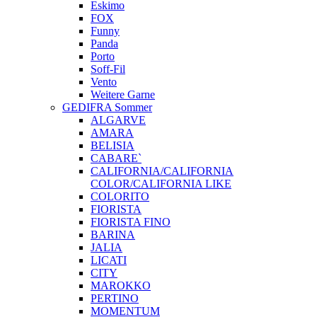
Eskimo
FOX
Funny
Panda
Porto
Soff-Fil
Vento
Weitere Garne
GEDIFRA Sommer
ALGARVE
AMARA
BELISIA
CABARE`
CALIFORNIA/CALIFORNIA
COLOR/CALIFORNIA LIKE
COLORITO
FIORISTA
FIORISTA FINO
BARINA
JALIA
LICATI
CITY
MAROKKO
PERTINO
MOMENTUM