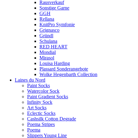
Rausverkauf
Sonstige Garne
GGH
Rellana
KnitPro Symfonie
Grignasco
Gründl
Schulana
RED HEART
Mondial
Mirasol
Louisa Harding
Plassard Sonderangebote
Wolke Hegenbarth Collection
Laines du Nord
Paint Socks
Watercolor Sock
Paint Gradient Socks
Infinity Sock
Art Socks
Eclectic Socks
Cashsilk Cotton Degrade
Poema Stripes
Poema
Slippers Young Line