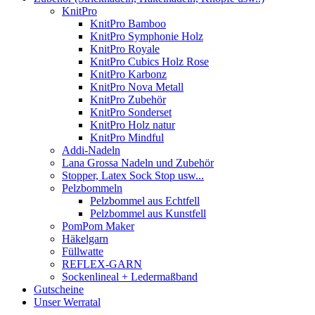
KnitPro
KnitPro Bamboo
KnitPro Symphonie Holz
KnitPro Royale
KnitPro Cubics Holz Rose
KnitPro Karbonz
KnitPro Nova Metall
KnitPro Zubehör
KnitPro Sonderset
KnitPro Holz natur
KnitPro Mindful
Addi-Nadeln
Lana Grossa Nadeln und Zubehör
Stopper, Latex Sock Stop usw...
Pelzbommeln
Pelzbommel aus Echtfell
Pelzbommel aus Kunstfell
PomPom Maker
Häkelgarn
Füllwatte
REFLEX-GARN
Sockenlineal + Ledermaßband
Gutscheine
Unser Werratal