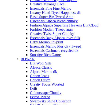
Creative Melange Lace
Essentials Fine Fine Merino
Luxury Hand-Dyed Happiness dk
Basic Super Big Tweed Aran
Essentials Alpaca Blend chunky
Fashion Alpaca Superfine Heavens Big Cloud
Fashion Modern Tweed aran
Creative Twist Super Chunky
Essentials Baby Alpaca loves Silk
Baby Merino uni/print
Essentials Merino Plus dk / Tweed
Essentials Cashmere recycled dk
Sonstige Rico Garne
ROWAN
Big Wool Silk
Alpaca Classic
Alpaca Merino dk
Cotton Jeans
Cotton Lustre
Creativ Focus Worsted
Drift
Colourscape Chunky
Felted Tweed
Swarovski Shine Collection