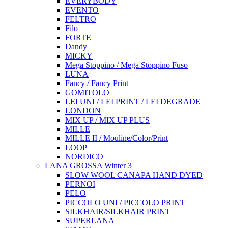
EVERYBODY
EVENTO
FELTRO
Filo
FORTE
Dandy
MICKY
Mega Stoppino / Mega Stoppino Fuso
LUNA
Fancy / Fancy Print
GOMITOLO
LEI UNI / LEI PRINT / LEI DEGRADE
LONDON
MIX UP / MIX UP PLUS
MILLE
MILLE II / Mouline/Color/Print
LOOP
NORDICO
LANA GROSSA Winter 3
SLOW WOOL CANAPA HAND DYED
PERNOI
PELO
PICCOLO UNI / PICCOLO PRINT
SILKHAIR/SILKHAIR PRINT
SUPERLANA