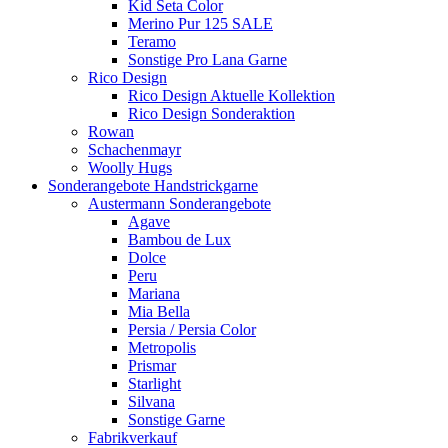
Kid Seta Color
Merino Pur 125 SALE
Teramo
Sonstige Pro Lana Garne
Rico Design
Rico Design Aktuelle Kollektion
Rico Design Sonderaktion
Rowan
Schachenmayr
Woolly Hugs
Sonderangebote Handstrickgarne
Austermann Sonderangebote
Agave
Bambou de Lux
Dolce
Peru
Mariana
Mia Bella
Persia / Persia Color
Metropolis
Prismar
Starlight
Silvana
Sonstige Garne
Fabrikverkauf