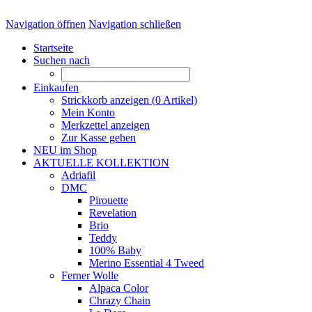
Navigation öffnen
Navigation schließen
Startseite
Suchen nach
Einkaufen
Strickkorb anzeigen (
0
Artikel)
Mein Konto
Merkzettel anzeigen
Zur Kasse gehen
NEU im Shop
AKTUELLE KOLLEKTION
Adriafil
DMC
Pirouette
Revelation
Brio
Teddy
100% Baby
Merino Essential 4 Tweed
Ferner Wolle
Alpaca Color
Chrazy Chain