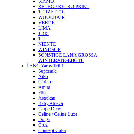
SIAMO
RETRO / RETRO PRINT
TERZETTO
WOOLHAIR
VERDE
LIMA
TRIS
TU
NIENTE
WINDSOR
SONSTIGE LANA GROSSA
WINTERANGEBOTE
LANG Yarns Teil 1
Supersale
Aiko
Carina
Amira
Filo
Astrakan
Baby Alpaca
Carpe Diem
Celine / Celine Luxe
Drago
Cruz
Concept Color