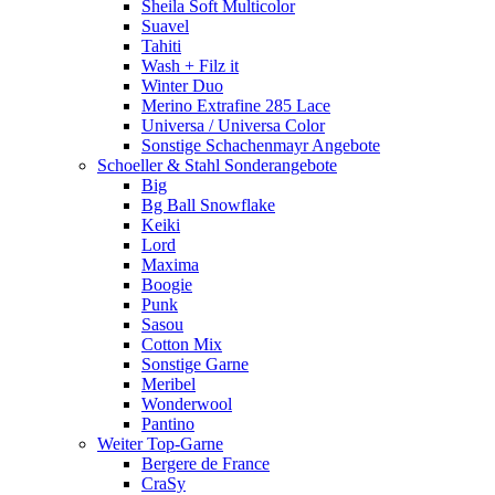
Sheila Soft Multicolor
Suavel
Tahiti
Wash + Filz it
Winter Duo
Merino Extrafine 285 Lace
Universa / Universa Color
Sonstige Schachenmayr Angebote
Schoeller & Stahl Sonderangebote
Big
Bg Ball Snowflake
Keiki
Lord
Maxima
Boogie
Punk
Sasou
Cotton Mix
Sonstige Garne
Meribel
Wonderwool
Pantino
Weiter Top-Garne
Bergere de France
CraSy