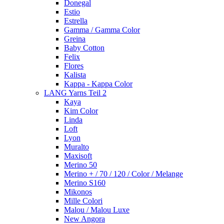
Donegal
Estio
Estrella
Gamma / Gamma Color
Greina
Baby Cotton
Felix
Flores
Kalista
Kappa - Kappa Color
LANG Yarns Teil 2
Kaya
Kim Color
Linda
Loft
Lyon
Muralto
Maxisoft
Merino 50
Merino + / 70 / 120 / Color / Melange
Merino S160
Mikonos
Mille Colori
Malou / Malou Luxe
New Angora