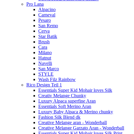
Pro Lana
Alpacino
Carneval
Pesaro
San Remo
Cerva
Star Batik
Brush
Cara
Milano
Hatnut
Navelli
San Marco
STYLE
Wash Filz Rainbow
Rico Design Teil 1
Essentials Super Kid Mohair loves Silk
Creativ Melange Chunky
Luxury Alpaca superfine Aran
Essentials Soft Merino Aran
Luxury Baby Alpaca & Merino chunky
Fashion Silk Blend dk
Creative Melange aran - Wonderball
Creative Melange Garzato Aran - Wonderball
Essentials Super Kid Mohair loves Silk Print